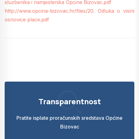
sluzbenika i namjestenika Opcine Bizovac.pdf
http://www.opcina-bizovac.hr/files/20. Odluka o visini
osnovice place.pdf
Transparentnost
Pratite isplate proračunskih sredstava Općine
Bizovac