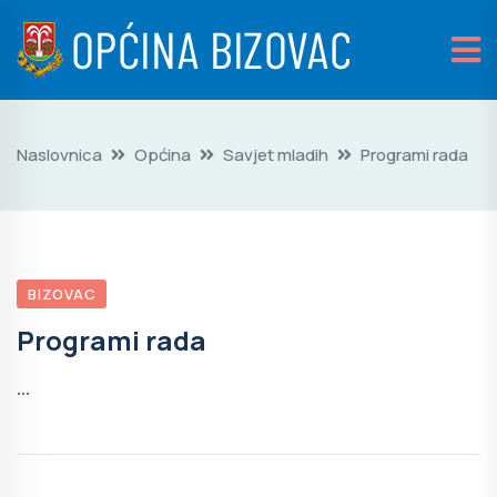
Naslovnica
Općina
Savjet mladih
Programi rada
BIZOVAC
Programi rada
...