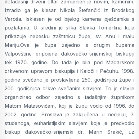
dotadašnji drveni oltar zamijenjen je novim, kamenim.
Izradio ga je klesar Nikola Štefančić iz Brodskog
Varoša. Isklesan je od bijelog kamena pješćanika s
pozlatama. U sredini je slika Slavka Tomerlina koja
prikazuje nebesku zaštitnicu župe, sv. Anu i malu
Mariju.Ova je župa zajedno s drugim župama
Valpovštine pripojena đakovačko-srijemskoj biskupiji
tek 1970. godine. Do tada je bila pod Mađarskom
crkvenom upravom biskupija i Kaloči i Pečuhu. 1998.
godine svečano je proslavljena 250. godišnjica župe i
200. godišnjica crkve svečanim slavljem. To je slavlje
organizirao odbor zajedno s tadašnjim župnikom
Matom Matasovićem, koji je župu vodio od 1996. do
2002. godine. Proslava je zaključena u nedjelju, 7.
studenoga, euharistijskim slavljem koje je predvodio
biskup đakovačko-srijemski dr. Marin Srakić, uz