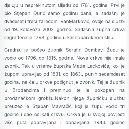
djeluju u neprekinutom slijedu od 1781. godine. Prvi je
bio Stjepan Ðurić samo godinu dana, a sadašnji je
dvadeset i treći zaredom IvanMarković, ovdje na službi
od 19. kolovoza 2002. godine. Sadašnja župna crkva
sagrađena je 1798. godine u kasnobaroknom stilu.
Gradnju je počeo župnik Serafin Dombay. Župu je
vodio od 1796. do 1815. godine. Nova crkva nije imala
zvonik. Tek u vrijeme župnika Matije Lackovića, koji je
župom upravljao od 1831. do 1863., punih sedamdeset
godina, na čelu crkve podignut je zvonik. Taj je župnik
u Brođancima i preminuo te je pokopan na
brođanačkom groblju.Nakon njega župničku službu
preuzeo je Stjepan Mavračić koji je župu vodio tri
godine i dao oslikati crkvu. Crkva je u svojoj povijesti
više puta popravljana i obnavljana. 1943. godine