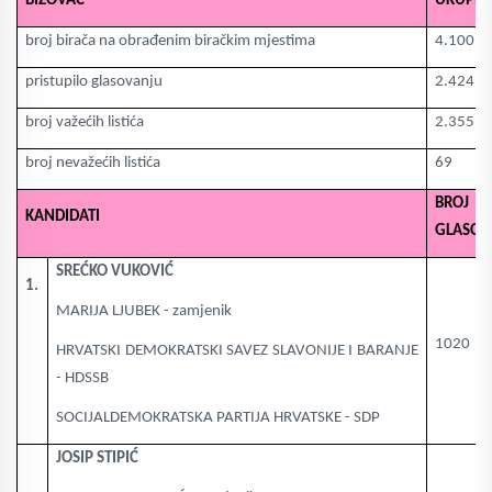
BIZOVAC
UKUPN
broj birača na obrađenim biračkim mjestima
4.100
pristupilo glasovanju
2.424
broj važećih listića
2.355
broj nevažećih listića
69
BROJ
KANDIDATI
GLASOV
SREĆKO VUKOVIĆ
1.
MARIJA LJUBEK - zamjenik
1020
HRVATSKI DEMOKRATSKI SAVEZ SLAVONIJE I BARANJE
- HDSSB
SOCIJALDEMOKRATSKA PARTIJA HRVATSKE - SDP
JOSIP STIPIĆ