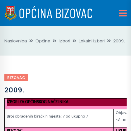
Naslovnica
Općina
Izbori
Lokalni izbori
2009.
BIZOVAC
2009.
IZBORI ZA OPĆINSKOG NAČELNIKA
Objava:
Broj obrađenih biračkih mjesta: 7 od ukupno 7
16:00