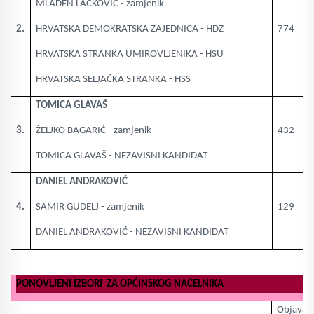
MLADEN LACKOVIĆ - zamjenik
2.
HRVATSKA DEMOKRATSKA ZAJEDNICA - HDZ
774
HRVATSKA STRANKA UMIROVLJENIKA - HSU
HRVATSKA SELJAČKA STRANKA - HSS
TOMICA GLAVAŠ
3.
ŽELJKO BAGARIĆ - zamjenik
432
TOMICA GLAVAŠ - NEZAVISNI KANDIDAT
DANIEL ANDRAKOVIĆ
4.
SAMIR GUDELJ - zamjenik
129
DANIEL ANDRAKOVIĆ - NEZAVISNI KANDIDAT
PONOVLJENI IZBORI ZA OPĆINSKOG NAČELNIKA
Objava