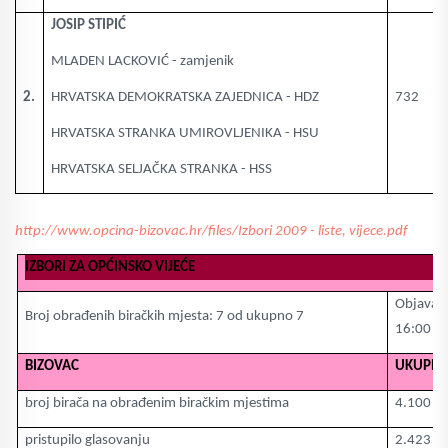
JOSIP STIPIĆ
MLADEN LACKOVIĆ - zamjenik
2.
HRVATSKA DEMOKRATSKA ZAJEDNICA - HDZ
732
HRVATSKA STRANKA UMIROVLJENIKA - HSU
HRVATSKA SELJAČKA STRANKA - HSS
http://www.opcina-bizovac.hr/files/Izbori 2009 - liste, vijece.pdf
IZBORI ZA OPĆINSKO VIJEĆE
Objava:
Broj obrađenih biračkih mjesta: 7 od ukupno 7
16:00
BIZOVAC
UKUPN
broj birača na obrađenim biračkim mjestima
4.100
pristupilo glasovanju
2.423