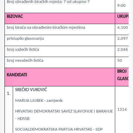
Broj obrađenih biračkih mjesta: 7 od ukupno 7
9:00
BIZOVAC
UKUPN
broj birača na obrađenim biračkim mjestima
4.100
pristupilo glasovanju
2.097
broj važećih listića
2.046
broj nevažećih listića
50
BROJ
KANDIDATI
GLASOV
SREĆKO VUKOVIĆ
1.
MARIJA LJUBEK - zamjenik
1314
HRVATSKI DEMOKRATSKI SAVEZ SLAVONIJE I BARANJE
- HDSSB
SOCIJALDEMOKRATSKA PARTIJA HRVATSKE - SDP