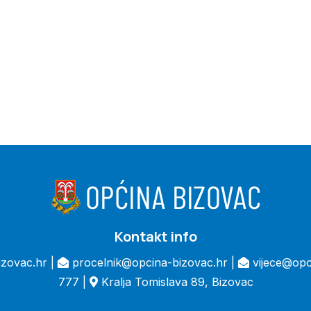
Kontakt info
zovac.hr |
procelnik@opcina-bizovac.hr |
vijece@opc
777 |
Kralja Tomislava 89, Bizovac