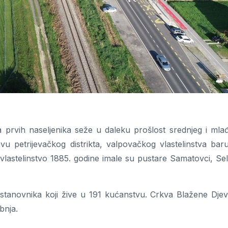
prvih naseljenika seže u daleku prošlost srednjeg i mla
vu petrijevačkog distrikta, valpovačkog vlastelinstva bar
lastelinstvo 1885. godine imale su pustare Samatovci, Selc
stanovnika koji žive u 191 kućanstvu. Crkva Blažene Djev
bnja.