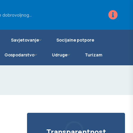
ra za novo...
 dobrovoljnog...
vanje zemljišta...
Savjetovanje
Socijalne potpore
Gospodarstvo
Udruge
Turizam
Transparentnost