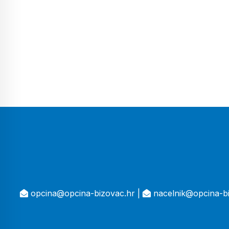
opcina@opcina-bizovac.hr |
nacelnik@opcina-bi