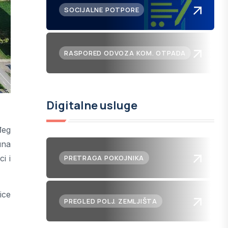
SOCIJALNE POTPORE
RASPORED ODVOZA KOM. OTPADA
Digitalne usluge
đeg
una
i i
PRETRAGA POKOJNIKA
ice
PREGLED POLJ. ZEMLJIŠTA