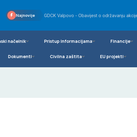
Općini Bizovac odobreno više od 20 tisuća eu
Najnovije
GDCK Valpovo - Obavijest o održavanju akcije
Općinsko vijeće Općine Bizovac podržalo daro
ski načelnik
Pristup informacijama
Financije
Dokumenti
Civilna zaštita
EU projekti