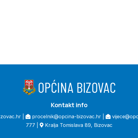
Kontakt info
zovac.hr |
procelnik@opcina-bizovac.hr |
vijece@opc
777 |
Kralja Tomislava 89, Bizovac