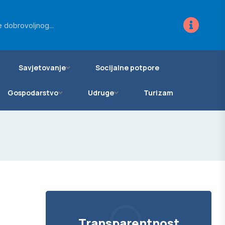
ra za novo...
 dobrovoljnog...
vanje zemljišta...
Savjetovanje
Socijalne potpore
Gospodarstvo
Udruge
Turizam
Transparentnost