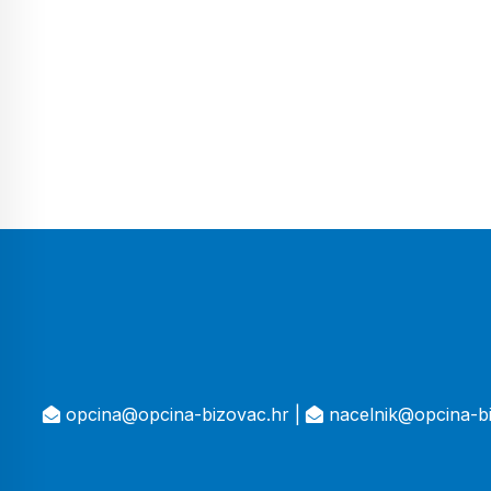
opcina@opcina-bizovac.hr |
nacelnik@opcina-bi