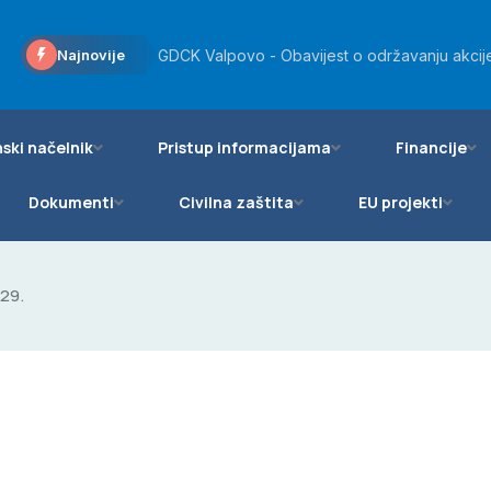
Općini Bizovac odobreno više od 20 tisuća eu
Najnovije
GDCK Valpovo - Obavijest o održavanju akcije
Općinsko vijeće Općine Bizovac podržalo daro
ski načelnik
Pristup informacijama
Financije
Dokumenti
Civilna zaštita
EU projekti
29.