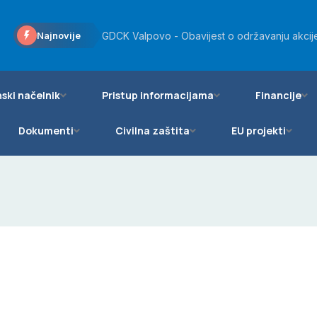
Općini Bizovac odobreno više od 20 tisuća eu
Najnovije
GDCK Valpovo - Obavijest o održavanju akcije
Općinsko vijeće Općine Bizovac podržalo daro
ski načelnik
Pristup informacijama
Financije
Dokumenti
Civilna zaštita
EU projekti