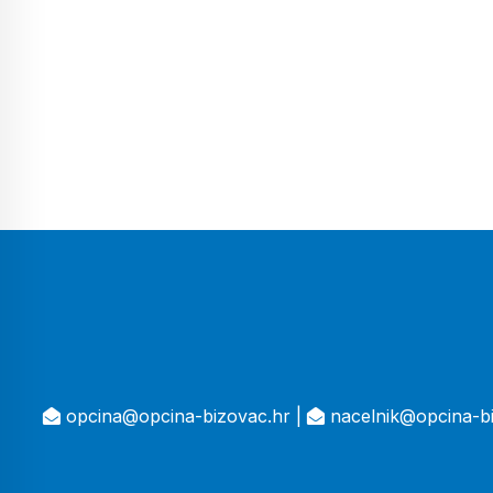
opcina@opcina-bizovac.hr |
nacelnik@opcina-bi