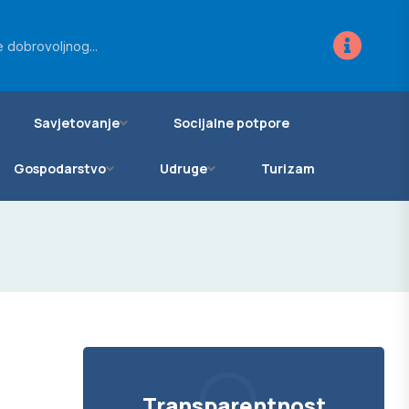
ra za novo...
 dobrovoljnog...
vanje zemljišta...
Savjetovanje
Socijalne potpore
Gospodarstvo
Udruge
Turizam
Transparentnost