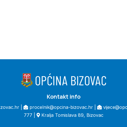
Kontakt info
zovac.hr |
procelnik@opcina-bizovac.hr |
vijece@opc
777 |
Kralja Tomislava 89, Bizovac