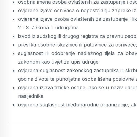
osobna imena osoba ovlaštenih za zastupanje i osob
ovjerene izjave osnivača o nepostojanju zapreke iz
ovjerene izjave osoba ovlaštenih za zastupanje i li
2. i 3. Zakona o udrugama
izvod iz sudskog ili drugog registra za pravnu oso
preslika osobne iskaznice ili putovnice za osnivače
suglasnost ili odobrenje nadležnog tijela za oba
zakonom kao uvjet za upis udruge
ovjerena suglasnost zakonskog zastupnika ili skrb
godina života te punoljetna osoba lišena poslovne 
ovjerena izjava fizičke osobe, ako se u naziv udru
nasljednika
ovjerena suglasnost međunarodne organizacije, ako 