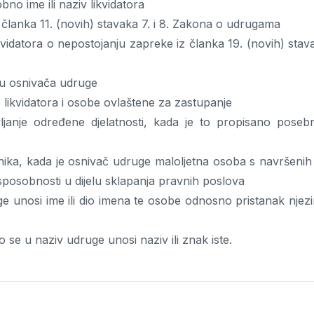
no ime ili naziv likvidatora
 članka 11. (novih) stavaka 7. i 8. Zakona o udrugama
kvidatora o nepostojanju zapreke iz članka 19. (novih) stav
bu osnivača udruge
, likvidatora i osobe ovlaštene za zastupanje
vljanje određene djelatnosti, kada je to propisano poseb
nika, kada je osnivač udruge maloljetna osoba s navršenih
sposobnosti u dijelu sklapanja pravnih poslova
ge unosi ime ili dio imena te osobe odnosno pristanak njezi
se u naziv udruge unosi naziv ili znak iste.