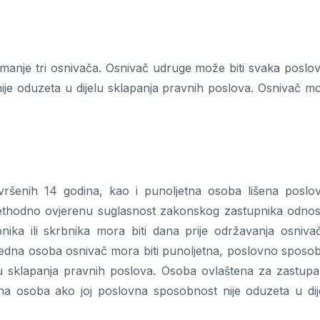
nje tri osnivača. Osnivač udruge može biti svaka poslo
ije oduzeta u dijelu sklapanja pravnih poslova. Osnivač m
ršenih 14 godina, kao i punoljetna osoba lišena poslo
prethodno ovjerenu suglasnost zakonskog zastupnika odno
ika ili skrbnika mora biti dana prije održavanja osniva
 jedna osoba osnivač mora biti punoljetna, poslovno sposo
u sklapanja pravnih poslova. Osoba ovlaštena za zastupa
a osoba ako joj poslovna sposobnost nije oduzeta u dij