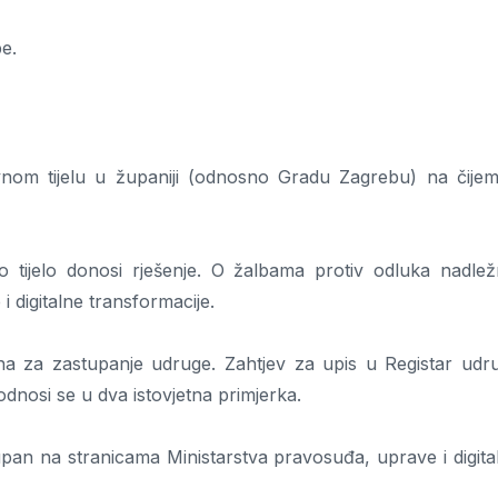
e.
om tijelu u županiji (odnosno Gradu Zagrebu) na čijem
tijelo donosi rješenje. O žalbama protiv odluka nadlež
i digitalne transformacije.
na za zastupanje udruge. Zahtjev za upis u Registar udr
nosi se u dva istovjetna primjerka.
pan na stranicama Ministarstva pravosuđa, uprave i digita