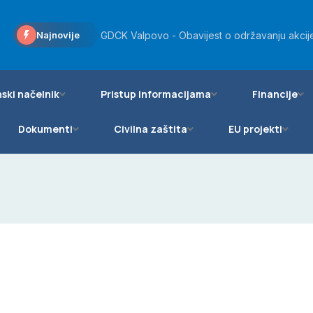
Općini Bizovac odobreno više od 20 tisuća eu
Najnovije
GDCK Valpovo - Obavijest o održavanju akcije
Općinsko vijeće Općine Bizovac podržalo daro
ski načelnik
Pristup informacijama
Financije
Dokumenti
Civilna zaštita
EU projekti