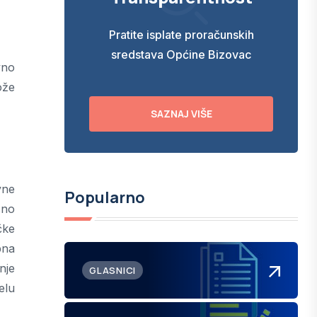
Pratite isplate proračunskih
sredstava Općine Bizovac
vno
ože
SAZNAJ VIŠE
vne
Popularno
sno
čke
bna
nje
GLASNICI
elu