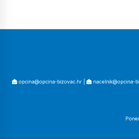
opcina@opcina-bizovac.hr |
nacelnik@opcina-bi
Poned