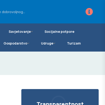
ra za novo...
 dobrovoljnog...
vanje zemljišta...
Savjetovanje
Socijalne potpore
Gospodarstvo
Udruge
Turizam
Transparentnost