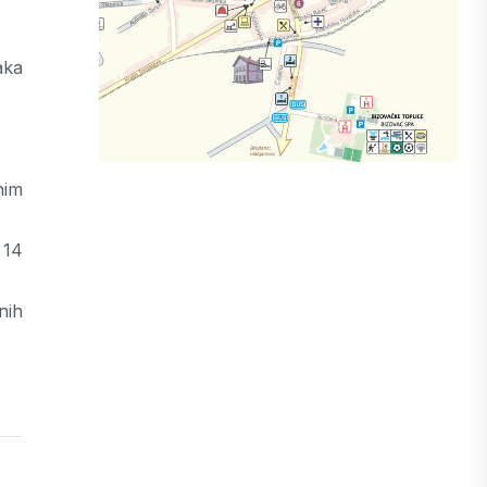
aka
nim
 14
nih