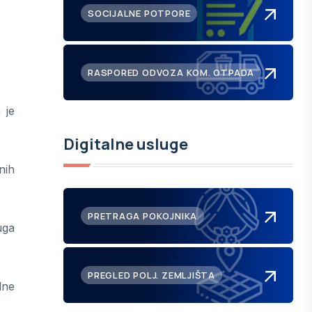
SOCIJALNE POTPORE
RASPORED ODVOZA KOM. OTPADA
 je
Digitalne usluge
nih
PRETRAGA POKOJNIKA
uga
PREGLED POLJ. ZEMLJIŠTA
lne