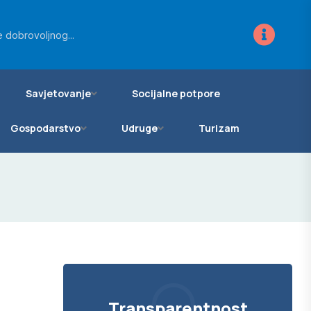
ra za novo...
 dobrovoljnog...
vanje zemljišta...
Savjetovanje
Socijalne potpore
Gospodarstvo
Udruge
Turizam
Transparentnost