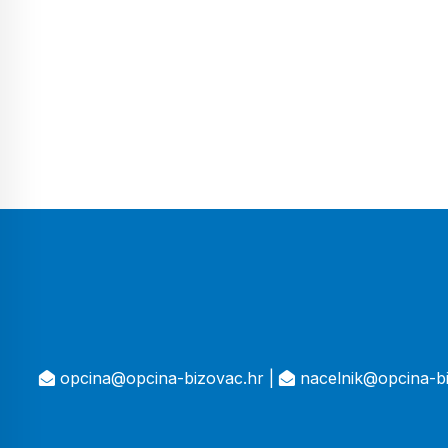
opcina@opcina-bizovac.hr |
nacelnik@opcina-bi