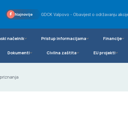
Općini Bizovac odobreno više od 20 tisuća eu
GDCK Valpovo - Obavijest o održavanju akcije
Najnovije
Općinsko vijeće Općine Bizovac podržalo daro
ski načelnik
Pristup informacijama
Financije
Dokumenti
Civilna zaštita
EU projekti
priznanja