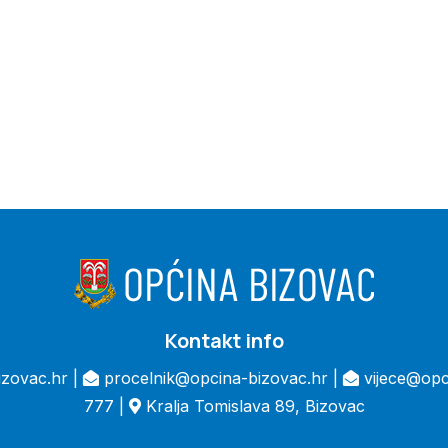
Kontakt info
zovac.hr |
procelnik@opcina-bizovac.hr |
vijece@opc
777 |
Kralja Tomislava 89, Bizovac