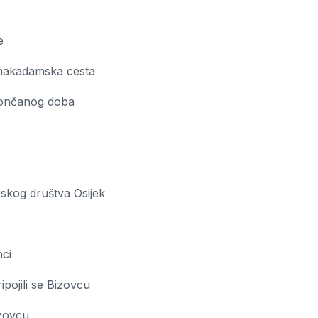
e
 makadamska cesta
rončanog doba
skog društva Osijek
nci
ripojili se Bizovcu
izovcu