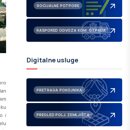
SOCIJALNE POTPORE
RASPORED ODVOZA KOM. OTPADA
Digitalne usluge
bro
PRETRAGA POKOJNIKA
dan
nim
čku
PREGLED POLJ. ZEMLJIŠTA
o i
elu