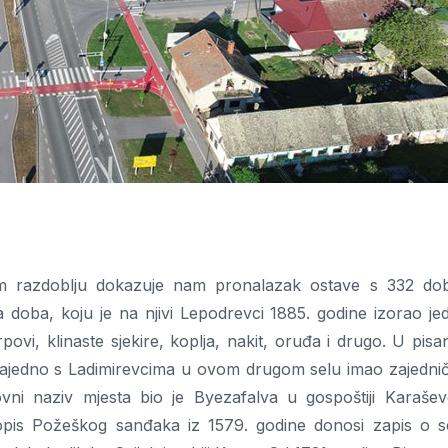
om razdoblju dokazuje nam pronalazak ostave s 332 do
oba, koju je na njivi Lepodrevci 1885. godine izorao je
ovi, klinaste sjekire, koplja, nakit, oruđa i drugo. U pisa
zajedno s Ladimirevcima u ovom drugom selu imao zajedni
ni naziv mjesta bio je Byezafalva u gospoštiji Karašev
opis Požeškog sanđaka iz 1579. godine donosi zapis o s