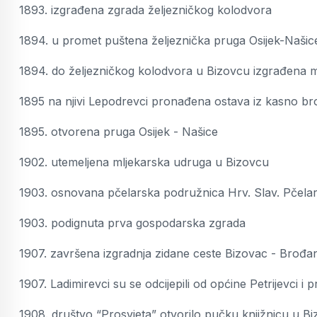
1893. izgrađena zgrada željezničkog kolodvora
1894. u promet puštena željeznička pruga Osijek-Našic
1894. do željezničkog kolodvora u Bizovcu izgrađena
1895 na njivi Lepodrevci pronađena ostava iz kasno b
1895. otvorena pruga Osijek - Našice
1902. utemeljena mljekarska udruga u Bizovcu
1903. osnovana pčelarska podružnica Hrv. Slav. Pčelar
1903. podignuta prva gospodarska zgrada
1907. završena izgradnja zidane ceste Bizovac - Brođa
1907. Ladimirevci su se odcijepili od općine Petrijevci i p
1908. društvo “Prosvjeta” otvorilo pučku knjižnicu u B