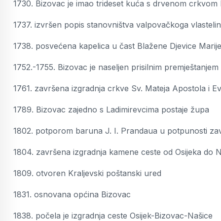
1730. Bizovac je imao trideset kuća s drvenom crkvom
1737. izvršen popis stanovništva valpovačkoga vlasteli
1738. posvećena kapelica u čast Blažene Djevice Marij
1752.-1755. Bizovac je naseljen prisilnim premještanjem
1761. završena izgradnja crkve Sv. Mateja Apostola i Ev
1789. Bizovac zajedno s Ladimirevcima postaje župa
1802. potporom baruna J. I. Prandaua u potpunosti za
1804. završena izgradnja kamene ceste od Osijeka do 
1809. otvoren Kraljevski poštanski ured
1831. osnovana općina Bizovac
1838. počela je izgradnja ceste Osijek-Bizovac-Našice