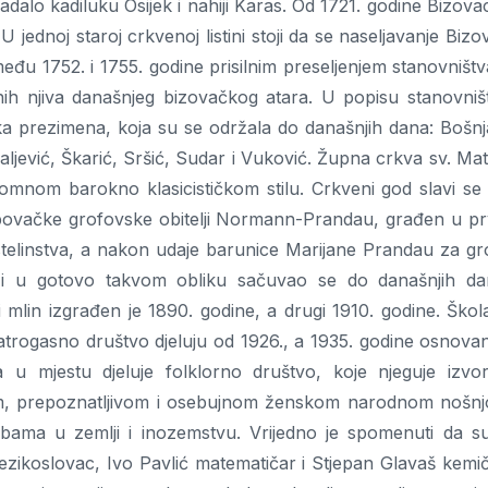
adalo kadiluku Osijek i nahiji Karas. Od 1721. godine Bizovac
jednoj staroj crkvenoj listini stoji da se naseljavanje Bizo
među 1752. i 1755. godine prisilnim preseljenjem stanovništv
menih njiva današnjeg bizovačkog atara. U popisu stanovniš
ka prezimena, koja su se održala do današnjih dana: Bošnj
aljević, Škarić, Sršić, Sudar i Vuković. Župna crkva sv. Mat
romnom barokno klasicističkom stilu. Crkveni god slavi se 
povačke grofovske obitelji Normann-Prandau, građen u pr
astelinstva, a nakon udaje barunice Marijane Prandau za gr
i u gotovo takvom obliku sačuvao se do današnjih da
i mlin izgrađen je 1890. godine, a drugi 1910. godine. Škol
trogasno društvo djeluju od 1926., a 1935. godine osnovan
a u mjestu djeluje folklorno društvo, koje njeguje izvo
enom, prepoznatljivom i osebujnom ženskom narodnom nošn
dbama u zemlji i inozemstvu. Vrijedno je spomenuti da s
 jezikoslovac, Ivo Pavlić matematičar i Stjepan Glavaš kemič