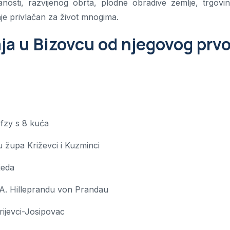
osti, razvijenog obrta, plodne obradive zemlje, trgovin
taje privlačan za život mnogima.
aja u Bizovcu od njegovog prv
fzy s 8 kuća
u župa Križevci i Kuzminci
jeda
. A. Hilleprandu von Prandau
ijevci-Josipovac