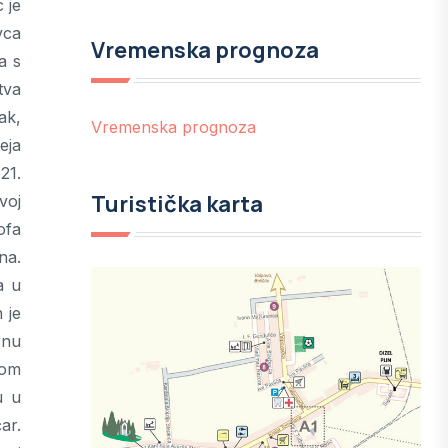
 je
vca
Vremenska prognoza
a s
tva
ak,
Vremenska prognoza
eja
21.
Turistička karta
voj
ofa
na.
a u
 je
rnu
jom
u u
ar.