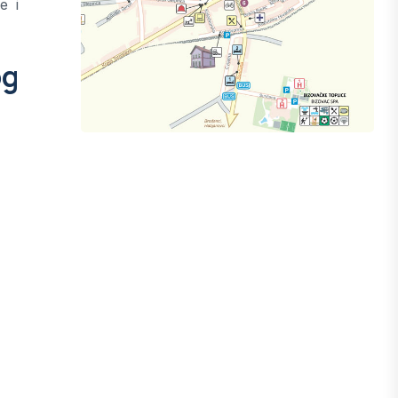
e i
og