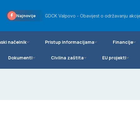
GDCK Valpovo - Obavijest o održavanju akcije
Najnovije
Općinsko vijeće Općine Bizovac podržalo daro
ski načelnik
Pristup informacijama
Financije
Dokumenti
Civilna zaštita
EU projekti