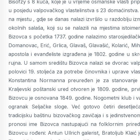
Bisofzy s 8 kuća, koje je u vrijeme osmanske vlasti prip
u posjedu valpovačkog vlastelinstva s 23 domaćinstva. U 
na mjestu , gdje se danas nalazi izvršilo u razdoblju iz
okolnih salaša, koji su se nalazili na mjestima istoi
Bizovca s početka 1737. godine nalazimo starosjedilač
Domanovac, Erić, Grlica, Glavaš, Glavašić, Kolarić, Mih
apostola i evanđeliste izgrađena je 1802. godine u sk
rujna. U samom središtu Bizovca nalazi se dvorac val
polovici 19. stoljeća za potrebe činovnika i uprave vl
Konstantina Normanna preuređen je za stanovanje 
Kraljevski poštanski ured otvoren je 1809. godine, prv
Bizovcu je osnovana 1849. godine. Nogometni klub i va
ogranak Seljačke sloge. Već gotovo četiri desetljeć
tradicijsku baštinu bizovačkog zavičaja i s jedinstv
pronosi ime Bizovca nastupajući na folklornim prire
Bizovcu rođeni: Antun Ullrich galerist, Bratoljub Klaić