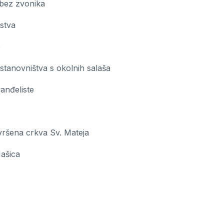
 bez zvonika
nstva
e
 stanovništva s okolnih salaša
anđeliste
vršena crkva Sv. Mateja
Našica