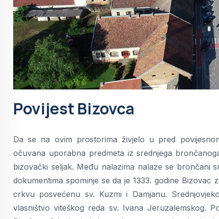
Povijest Bizovca
Da se na ovim prostorima živjelo u pred povijesn
očuvana uporabna predmeta iz srednjega brončanoga d
bizovački seljak. Među nalazima nalaze se brončani srp
dokumentima spominje se da je 1333. godine Bizovac 
crkvu posvećenu sv. Kuzmi i Damjanu. Srednjovjekov
vlasništvo viteškog reda sv. Ivana Jeruzalemskog. P