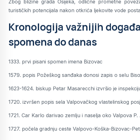
Zbog blizine grada Osijeka, odlične prometne povezan
turističkih potencijala nakon otkrića ljekovite vode pos
Kronologija važnijih događ
spomena do danas
1333. prvi pisani spomen imena Bizovac
1579. popis Požeškog sanđaka donosi zapis o selu Biso
1623-1624. biskup Petar Masarecchi izvršio je inspekcij
1720. izvršen popis sela Valpovačkog vlastelinskog pos
1721. Car Karlo darivao zemlju i naselja oko Valpova P
1727. počela gradnju ceste Valpovo-Koška-Bizovac-Petr