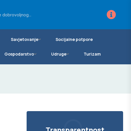
ra za novo...
 dobrovoljnog...
vanje zemljišta...
Savjetovanje
Socijalne potpore
Gospodarstvo
Udruge
Turizam
Transparentnost