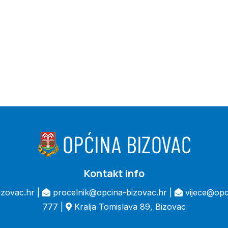
Kontakt info
zovac.hr |
procelnik@opcina-bizovac.hr |
vijece@opc
777 |
Kralja Tomislava 89, Bizovac