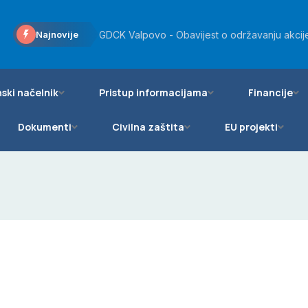
Općini Bizovac odobreno više od 20 tisuća eu
Najnovije
GDCK Valpovo - Obavijest o održavanju akcije
Općinsko vijeće Općine Bizovac podržalo daro
ski načelnik
Pristup informacijama
Financije
Dokumenti
Civilna zaštita
EU projekti