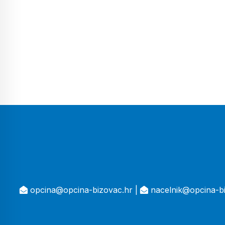
opcina@opcina-bizovac.hr |
nacelnik@opcina-bi