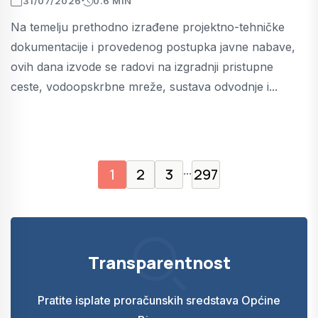
31/07/2026
0.6 MIN
Na temelju prethodno izrađene projektno-tehničke
dokumentacije i provedenog postupka javne nabave,
ovih dana izvode se radovi na izgradnji pristupne
ceste, vodoopskrbne mreže, sustava odvodnje i...
...
1
2
3
297
Transparentnost
Pratite isplate proračunskih sredstava Općine