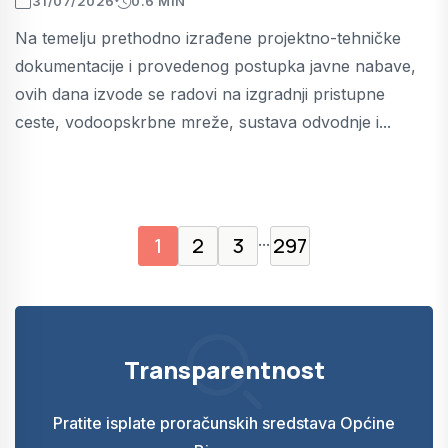
31/07/2026
0.6 MIN
Na temelju prethodno izrađene projektno-tehničke
dokumentacije i provedenog postupka javne nabave,
ovih dana izvode se radovi na izgradnji pristupne
ceste, vodoopskrbne mreže, sustava odvodnje i...
...
1
2
3
297
Transparentnost
Pratite isplate proračunskih sredstava Općine